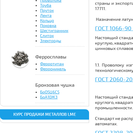
Проволока
страны и экспорт
Труба
17711.
Пруток
Лента
Назначение латун
Кольцо
Поковка
ГОСТ 1066-90 
Шестигранник
Слиток
Настоящий станда
Электроды
круглую, квадрат
цинковых сплавов 
Ферросплавы
Ферротитан
1.1. Проволоку и
Ферроникель
технологическому
ГОСТ 2060-20
Бронзовая чушка
БрО5Ц6С5
Настоящий станда
БрА10Ж3
круглого, квадра
промышленности.
КУРС ПРОДАЖИ МЕТАЛЛОВ LME
Стандарт не расп
автоматах.