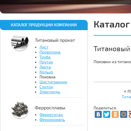
Каталог
КАТАЛОГ ПРОДУКЦИИ КОМПАНИИ
Титановый прокат
Титановый 
Лист
Проволока
Труба
Поковки из титано
Пруток
Лента
Кольцо
Поковка
Шестигранник
Слиток
« 
Электроды
Тита
Ферросплавы
Поделиться:
Ферротитан
Ферроникель