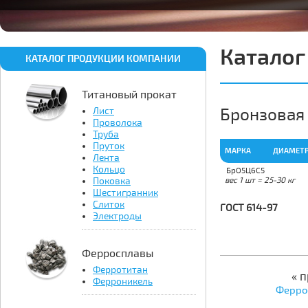
Каталог
КАТАЛОГ ПРОДУКЦИИ КОМПАНИИ
Титановый прокат
Бронзовая
Лист
Проволока
Труба
Пруток
МАРКА
ДИАМЕТР
Лента
Кольцо
БрО5Ц6С5
Поковка
вес 1 шт = 25-30 кг
Шестигранник
Слиток
ГОСТ 614-97
Электроды
Ферросплавы
Ферротитан
« 
Ферроникель
Ферро