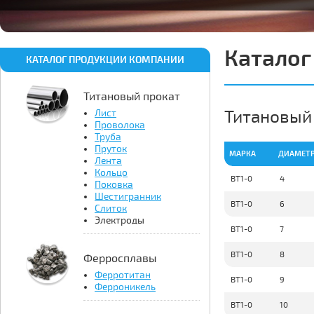
Каталог
КАТАЛОГ ПРОДУКЦИИ КОМПАНИИ
Титановый прокат
Титановый
Лист
Проволока
Труба
Пруток
МАРКА
ДИАМЕТР
Лента
Кольцо
ВТ1-0
4
Поковка
Шестигранник
ВТ1-0
6
Слиток
Электроды
ВТ1-0
7
ВТ1-0
8
Ферросплавы
Ферротитан
ВТ1-0
9
Ферроникель
ВТ1-0
10