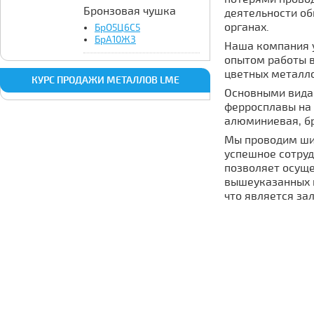
Бронзовая чушка
деятельности о
органах.
БрО5Ц6С5
БрА10Ж3
Наша компания 
опытом работы в
цветных металло
КУРС ПРОДАЖИ МЕТАЛЛОВ LME
Основными вида
ферросплавы на 
алюминиевая, бр
Мы проводим ши
успешное сотруд
позволяет осуще
вышеуказанных 
что является за