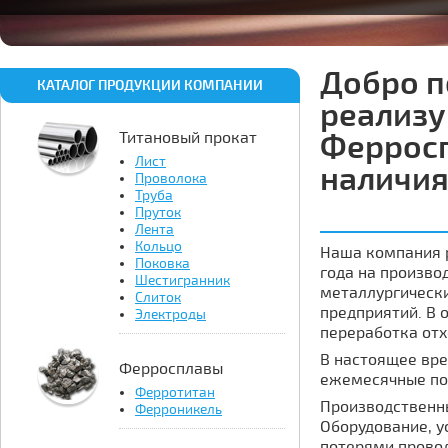
Добро п
КАТАЛОГ ПРОДУКЦИИ КОМПАНИИ
реализ
Титановый прокат
Ферросп
Лист
наличия
Проволока
Труба
Пруток
Лента
Кольцо
Наша компания 
Поковка
года на произво
Шестигранник
металлургически
Слиток
предприятий. В 
Электроды
переработка отх
В настоящее вр
Ферросплавы
ежемесячные по
Ферротитан
Производственн
Ферроникель
Оборудование, у
потерями провод